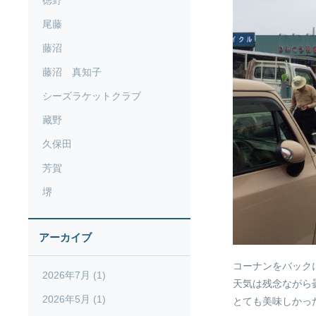
徳野
尾藤
藤沼
藤沼 真知子
シーズラケットクラブ
藏野
久保田
芳賀
堺
アーカイブ
コーナンをバック
2026年7月 (1)
天気は残念ながら曇り
2026年5月 (1)
とても美味しかっ