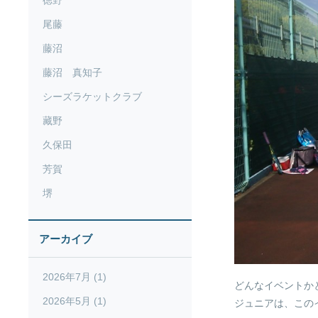
徳野
尾藤
藤沼
藤沼 真知子
シーズラケットクラブ
藏野
久保田
芳賀
堺
アーカイブ
2026年7月 (1)
どんなイベントか
2026年5月 (1)
ジュニアは、この