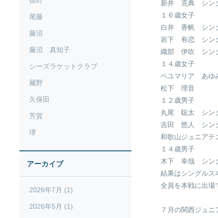
徳野
新井 克典 シン
１６歳女子
尾藤
白井 香帆 シン
藤沼
岩下 有恋 シン
藤沼 真知子
織部 伊吹 シン
１４歳女子
シーズラケットクラブ
ベユマリア あゆ
藏野
松下 理音 シ
久保田
１２歳男子
丸尾 聡太 シン
芳賀
吉田 悠人 シン
堺
和歌山ジュニアテ
１４歳男子
木下 幸哉 シン
アーカイブ
結果はシングルス
全員を本戦に出場
2026年7月 (1)
2026年5月 (1)
７月の関西ジュニ