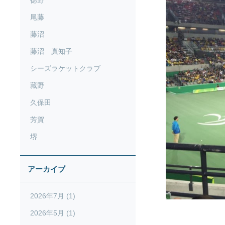
徳野
尾藤
藤沼
藤沼 真知子
シーズラケットクラブ
藏野
久保田
芳賀
堺
アーカイブ
2026年7月 (1)
2026年5月 (1)