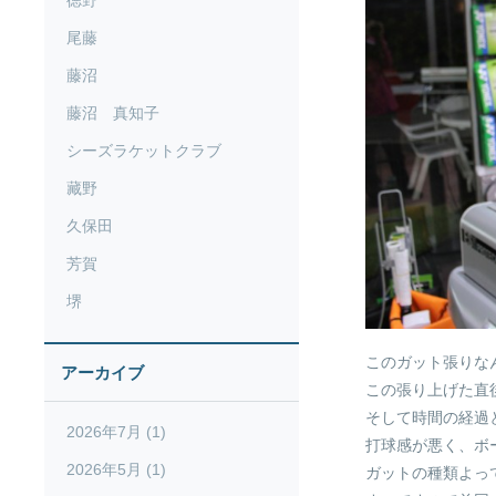
徳野
尾藤
藤沼
藤沼 真知子
シーズラケットクラブ
藏野
久保田
芳賀
堺
このガット張りな
アーカイブ
この張り上げた直
そして時間の経過
2026年7月 (1)
打球感が悪く、ボ
2026年5月 (1)
ガットの種類よっ