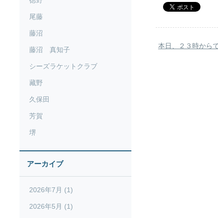
徳野
尾藤
藤沼
本日、２３時からで
藤沼 真知子
シーズラケットクラブ
藏野
久保田
芳賀
堺
アーカイブ
2026年7月 (1)
2026年5月 (1)