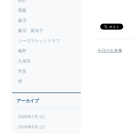
徳野
尾藤
藤沼
藤沼 真知子
シーズラケットクラブ
今日の出来事
藏野
久保田
芳賀
堺
アーカイブ
2026年7月 (1)
2026年5月 (1)