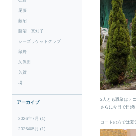
徳野
尾藤
藤沼
藤沼 真知子
シーズラケットクラブ
藏野
久保田
芳賀
堺
2人とも職業はテ
アーカイブ
さらに今日で日焼
2026年7月 (1)
コートの方では夏
2026年5月 (1)