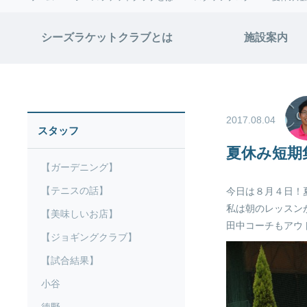
シーズラケットクラブとは
施設案内
2017.08.04
スタッフ
夏休み短期
【ガーデニング】
【テニスの話】
今日は８月４日！
私は朝のレッスン
【美味しいお店】
田中コーチもアウ
【ジョギングクラブ】
【試合結果】
小谷