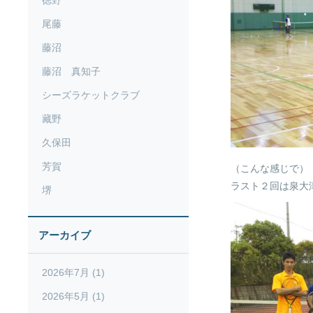
徳野
尾藤
藤沼
藤沼 真知子
シーズラケットクラブ
藏野
久保田
芳賀
（こんな感じで）
ラスト２回は泉大
堺
アーカイブ
2026年7月 (1)
2026年5月 (1)