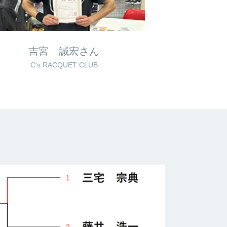
吉宮 誠宏さん
C's RACQUET CLUB