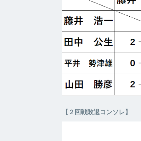
【２回戦敗退コンソレ】