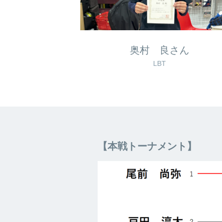
奥村 良さん
LBT
【本戦トーナメント】