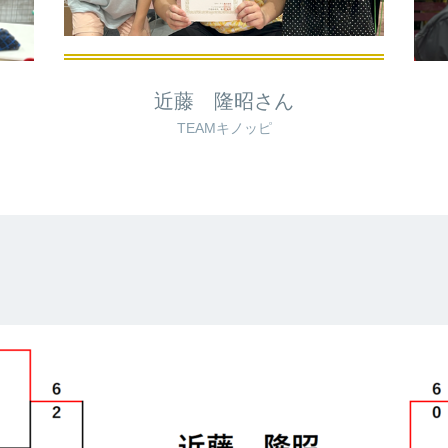
近藤 隆昭さん
TEAMキノッピ