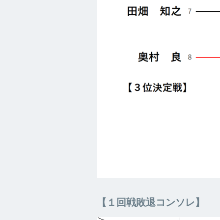
【１回戦敗退コンソレ】