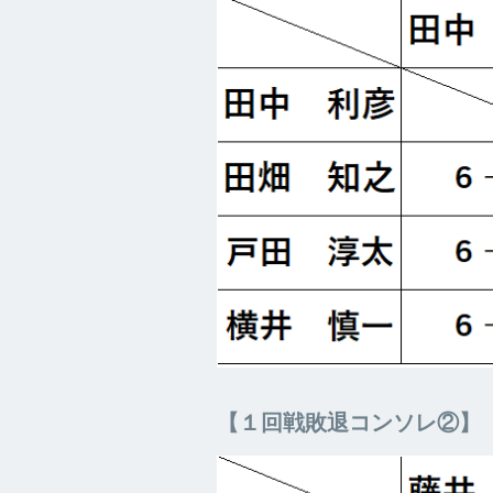
【１回戦敗退コンソレ②】