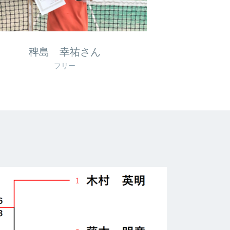
稗島 幸祐さん
フリー