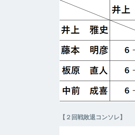
【２回戦敗退コンソレ】