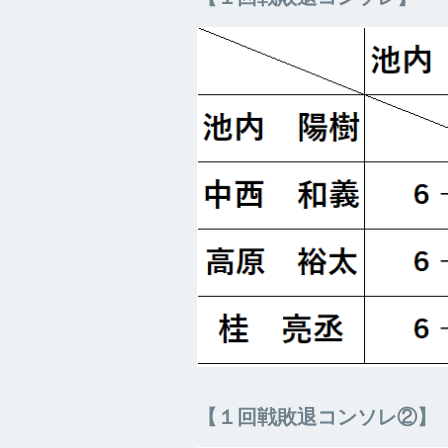
【１回戦敗退コンソレ②】