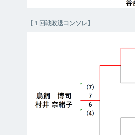
【１回戦敗退コンソレ】