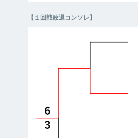
【１回戦敗退コンソレ】