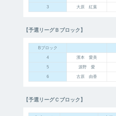
3
大原 紅葉
【予選リーグＢブロック】
Bブロック
4
濱本 愛美
5
源野 愛
6
古原 由香
【予選リーグＣブロック】