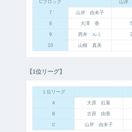
Cブロック
山岸
7
山岸 由未子
8
大澤 香
9
西井 ルミ
10
山根 真美
【1位リーグ】
１位リーグ
Ａ
大原 紅葉
Ｂ
古原 由香
Ｃ
山岸 由未子