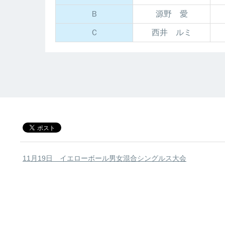
Ｂ
源野 愛
Ｃ
西井 ルミ
11月19日 イエローボール男女混合シングルス大会