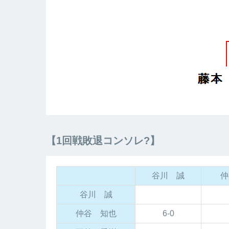
【1回戦敗退コンソレ?】
谷川 誠
仲
谷川 誠
仲谷 知也
6-0