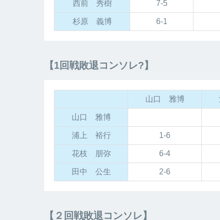
西前 秀樹
7-5
杉原 義博
6-1
【1回戦敗退コンソレ?】
山口 雅博
山口 雅博
浦上 裕行
1-6
花枝 朋弥
6-4
田中 公生
2-6
【２回戦敗退コンソレ】