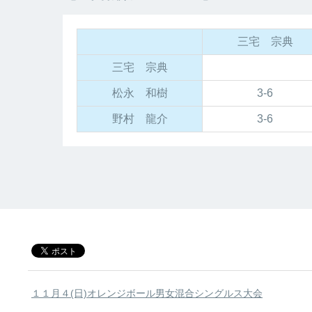
三宅 宗典
三宅 宗典
松永 和樹
3-6
野村 龍介
3-6
１１月４(日)オレンジボール男女混合シングルス大会