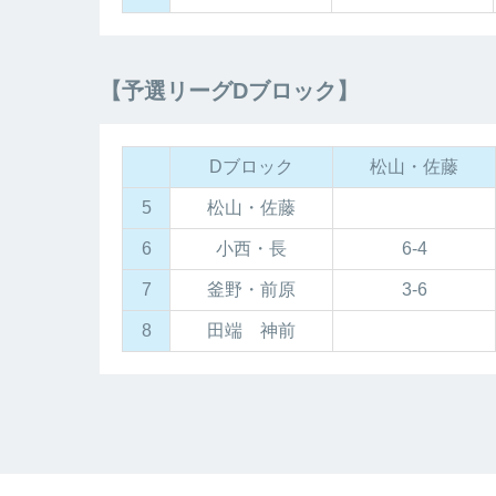
【予選リーグDブロック】
Dブロック
松山・佐藤
5
松山・佐藤
6
小西・長
6-4
7
釜野・前原
3-6
8
田端 神前