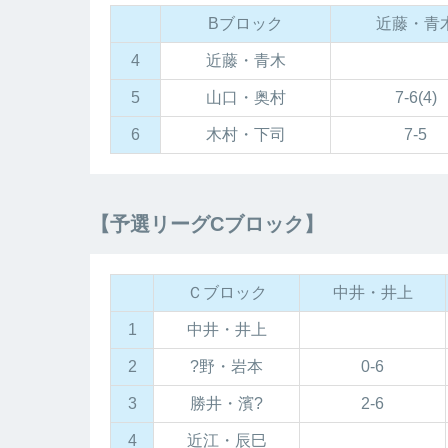
Bブロック
近藤・青
4
近藤・青木
5
山口・奥村
7-6(4)
6
木村・下司
7-5
【予選リーグCブロック】
Ｃブロック
中井・井上
1
中井・井上
2
?野・岩本
0-6
3
勝井・濱?
2-6
4
近江・辰巳