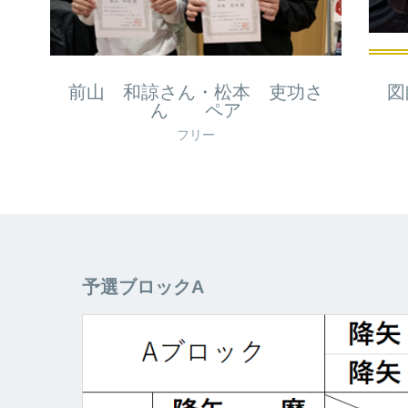
前山 和諒さん・松本 吏功さ
図
ん ペア
フリー
予選ブロックA