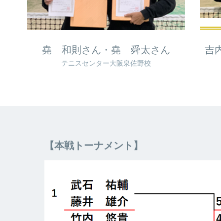
堯 和則さん・堯 舜太さん
吉
テニスセンター大阪泉佐野校
【本戦トーナメント】