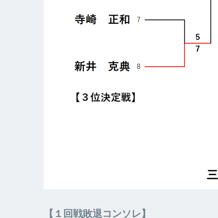
【１回戦敗退コンソレ】