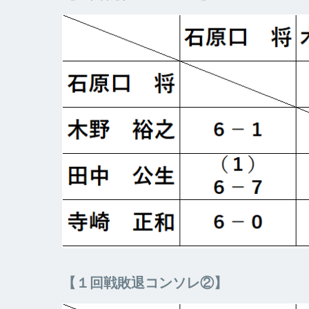
【１回戦敗退コンソレ②】