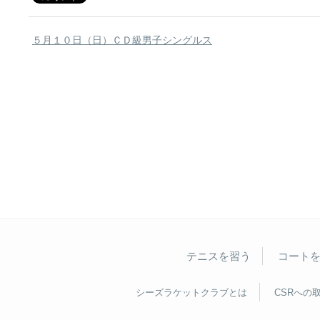
５月１０日（日）ＣＤ級男子シングルス
テニスを習う
コート
シーズラケットクラブとは
CSRへの