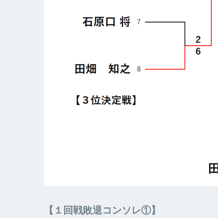
【１回戦敗退コンソレ①】