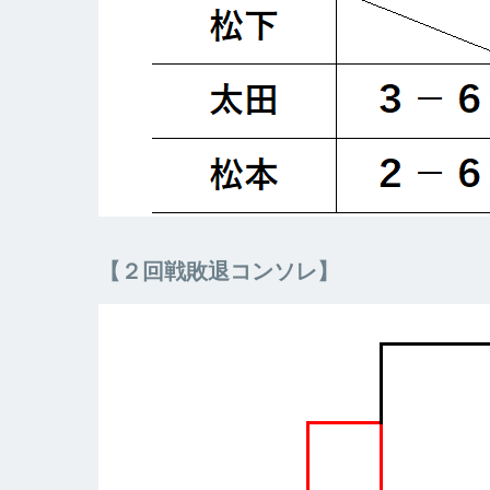
【２回戦敗退コンソレ】