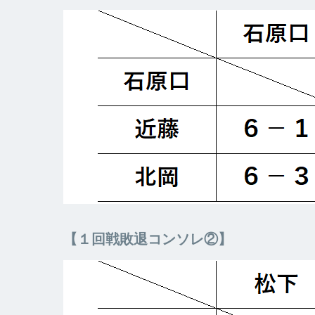
【１回戦敗退コンソレ②】