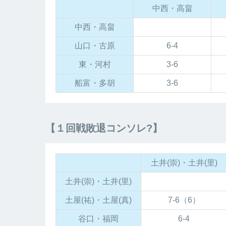
中西・高畠
中西・高畠
山口・古原
6-4
東・河村
3-6
船富・多胡
3-6
【１回戦敗退コンソレ?】
土井(崇)・土井(里)
土井(崇)・土井(里)
土屋(祐)・土屋(真)
7-6（6）
谷口・福岡
6-4