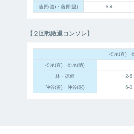
藤原(浩)・藤原(里)
6-4
【２回戦敗退コンソレ】
松尾(直)・
松尾(直)・松尾(晴)
林・徳備
2-6
仲谷(善)・仲谷(彰)
6-0