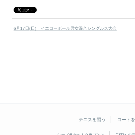
6月17日(日) イエローボール男女混合シングルス大会
テニスを習う
コート
シーズラケットクラブとは
CSRへの