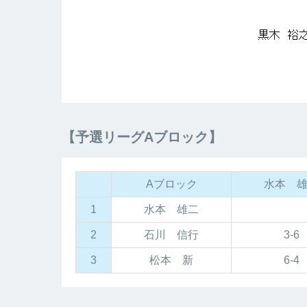
【予選リーグAブロック】
Aブロック
水本 
1
水本 雄二
2
石川 信行
3-6
3
松本 新
6-4