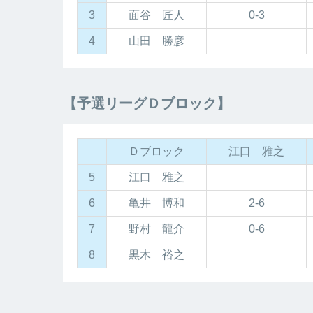
3
面谷 匠人
0-3
4
山田 勝彦
【予選リーグＤブロック】
Ｄブロック
江口 雅之
5
江口 雅之
6
亀井 博和
2-6
7
野村 龍介
0-6
8
黒木 裕之