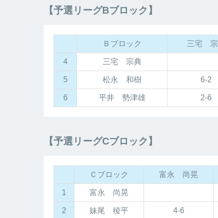
【予選リーグBブロック】
Ｂブロック
三宅 宗
4
三宅 宗典
5
松永 和樹
6-2
6
平井 勢津雄
2-6
【予選リーグCブロック】
Ｃブロック
富永 尚晃
1
富永 尚晃
2
妹尾 稜平
4-6